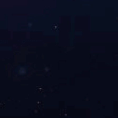
快速通道 EXPRESS LANE
项目直通车：
冷库工程
压缩机系列
两器
置顶推荐：
宾馆双温冷库
食品速冻隧道
超市配送
德国北京比泽尔
谷轮全封半封压缩机
江苏雪梅半封
苹果冷藏库
苹果冷库
香蕉保鲜冷库
苹果冷库安
锦翔炝锅中央厨房配送冷库
咨询热
400
乐鱼体育(中国)官方网站-LEYU SPORTS
冷库工程
关于我们
联系我们