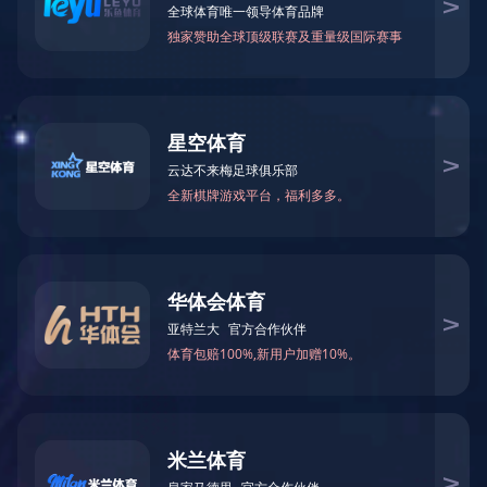
当前位置：
乐鱼体育(中国)官方网站
>
业务中心
>
冷库工程
>
医药冷
业务中心
热门推荐
/ HOT
Business Center
冷库工程
厨房冷库
保鲜冷库