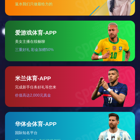
宾馆双温冷库
食品速冻隧道