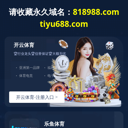
乐鱼体育(中国)官方网站
欢迎光临乐鱼体育(中国)官方网站-LEYU SPORTS 官方网站！
乐鱼体育(中国)官方网站-LEYU SPORTS
冷库工程
关于我们
联系我们