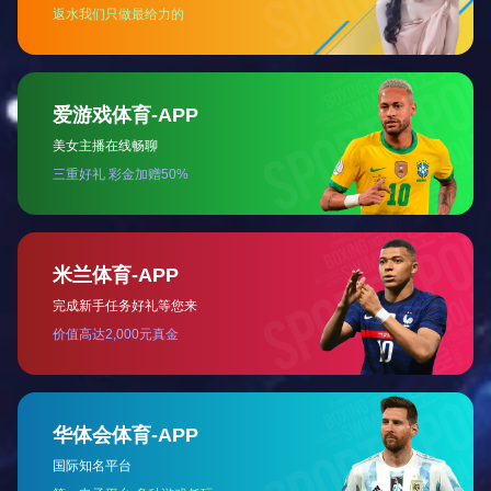
宾馆双温冷库
三、采用游戏场景
级行业 2025年
要量疫情。小星星
运输邻域市占率超
7.5%。
（二）数值基地：
食品速冻隧道
力，使某科学系统
料咨询重心待空气
（三）新再生资源
继航路程添加15
板板使用寿命20%
四、相关政策与标