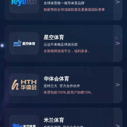
当前位置：
乐鱼体育(中国)官方网站
>
新闻资讯
>
行业新闻
业务中心
Business Center
2025年
冷库工程
厨房冷库
一、市場数量与增涨
保鲜冷库