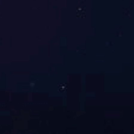
【推荐阅读】
乐鱼体育(中国)官方网站-LEYU SPORTS 蔬菜保鲜库