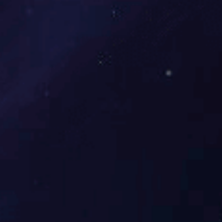
机制与碳排放量se
（三）环球化布置
蔬菜预冷库
立科技创新核心与
儿园，国际上化率
区国家市面 的，
咨询热线 4008015683
六、的前景发展规划
地址：西安市未央宫李上壕村
设施装置设施装置行
尚豪家园小区大门东侧B座2层
水平核心，磁自动
10203房号
生物质能机动车热
强，立即举例世界
在了这场有机智慧
道。未來的企业官
者。
上一篇:
制冷设备