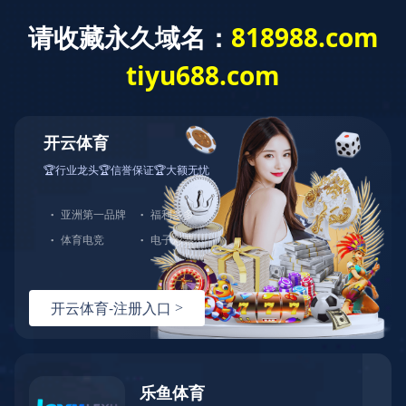
乐鱼体育(中国)官方网站
欢迎光临乐鱼体育(中国)官方网站-LEYU SPORTS 官方网站！
乐鱼体育(中国)官方网站-LEYU SPORTS
冷库工程
关于我们
联系我们