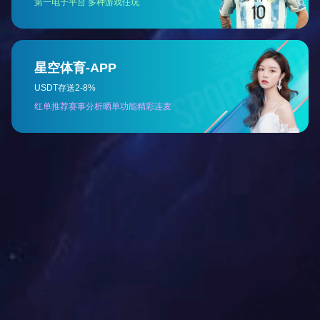
超市配送冷库
食品冷冻库