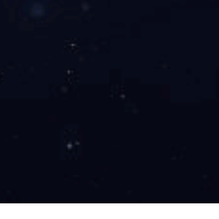
…
乐鱼
安
了解到详情介绍
冷
快速通道 EXPRESS LANE
项目直通车：
冷库工程
压缩机系列
两器