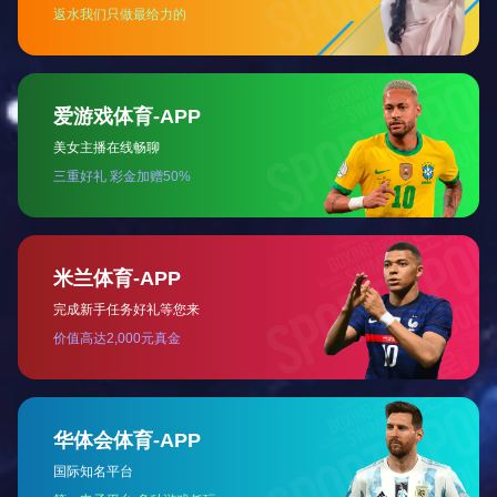
宾馆双温冷库
食品速冻隧道