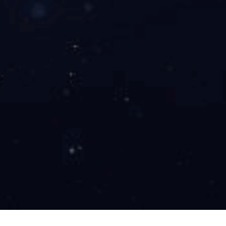
…
乐鱼
好
熟知淘宝手机端
随
快速通道 EXPRESS LANE
项目直通车：
冷库工程
压缩机系列
两器